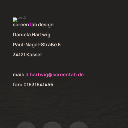
screen
T
ab design
Daniela Hartwig
Paul-Nagel-Straße 6
34121 Kassel
mail:
d.hartwig@screentab.de
fon: 01631641456