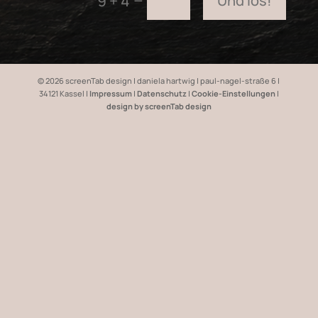
Und los!
9 + 4
©
2026
screenTab design | daniela hartwig | paul-nagel-straße 6 |
34121 Kassel |
Impressum
|
Datenschutz
|
Cookie-Einstellungen
|
design by screenTab design