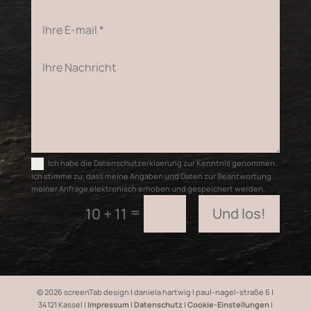
Ich habe die Datenschutzerklaerung zur Kenntnis genommen.
Ich stimme zu, dass meine Angaben und Daten zur Beantwortung
meiner Anfrage elektronisch erhoben und gespeichert werden.
=
Und los!
10 + 11
©
2026
screenTab design | daniela hartwig | paul-nagel-straße 6 |
34121 Kassel |
Impressum
|
Datenschutz
|
Cookie-Einstellungen
|