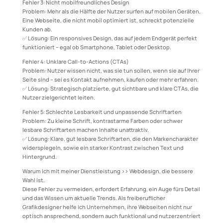
Fehler 3: Nicht mobilfreundliches Design
Problem: Mehr als die Hälfte der Nutzer surfen auf mobilen Geräten.
Eine Webseite, die nicht mobil optimiert ist, schreckt potenzielle
Kunden ab.
✅ Lösung: Ein responsives Design, das auf jedem Endgerät perfekt
funktioniert – egal ob Smartphone, Tablet oder Desktop.
Fehler 4: Unklare Call-to-Actions (CTAs)
Problem: Nutzer wissen nicht, was sie tun sollen, wenn sie auf Ihrer
Seite sind – sei es Kontakt aufnehmen, kaufen oder mehr erfahren.
✅ Lösung: Strategisch platzierte, gut sichtbare und klare CTAs, die
Nutzer zielgerichtet leiten.
Fehler 5: Schlechte Lesbarkeit und unpassende Schriftarten
Problem: Zu kleine Schrift, kontrastarme Farben oder schwer
lesbare Schriftarten machen Inhalte unattraktiv.
✅ Lösung: Klare, gut lesbare Schriftarten, die den Markencharakter
widerspiegeln, sowie ein starker Kontrast zwischen Text und
Hintergrund.
Warum ich mit meiner Dienstleistung >> Webdesign, die bessere
Wahl ist.
Diese Fehler zu vermeiden, erfordert Erfahrung, ein Auge fürs Detail
und das Wissen um aktuelle Trends. Als freiberuflicher
Grafikdesigner helfe ich Unternehmen, ihre Webseiten nicht nur
optisch ansprechend, sondern auch funktional und nutzerzentriert